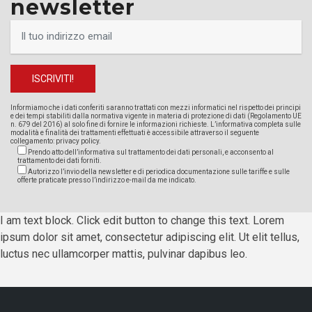
newsletter
Informiamo che i dati conferiti saranno trattati con mezzi informatici nel rispetto dei principi
e dei tempi stabiliti dalla normativa vigente in materia di protezione di dati (Regolamento UE
n. 679 del 2016) al solo fine di fornire le informazioni richieste. L’informativa completa sulle
modalità e finalità dei trattamenti effettuati è accessibile attraverso il seguente
collegamento:
privacy policy
.
Prendo atto dell’informativa sul trattamento dei dati personali, e acconsento al
trattamento dei dati forniti.
Autorizzo l’invio della newsletter e di periodica documentazione sulle tariffe e sulle
offerte praticate presso l’indirizzo e-mail da me indicato.
I am text block. Click edit button to change this text. Lorem
ipsum dolor sit amet, consectetur adipiscing elit. Ut elit tellus,
luctus nec ullamcorper mattis, pulvinar dapibus leo.