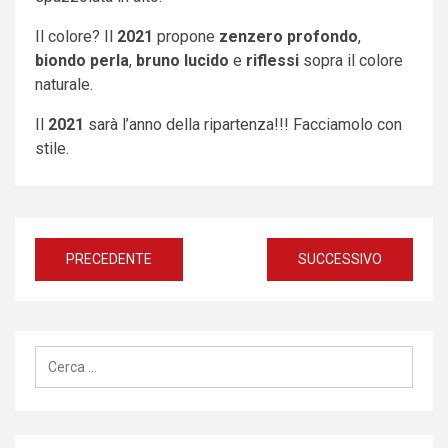
Il colore? Il
2021
propone
zenzero profondo
,
biondo perla
,
bruno lucido
e
riflessi
sopra il colore
naturale.
Il
2021
sarà l’anno della ripartenza!!! Facciamolo con
stile.
Navigazione
PRECEDENTE
SUCCESSIVO
articoli
Ricerca
per: