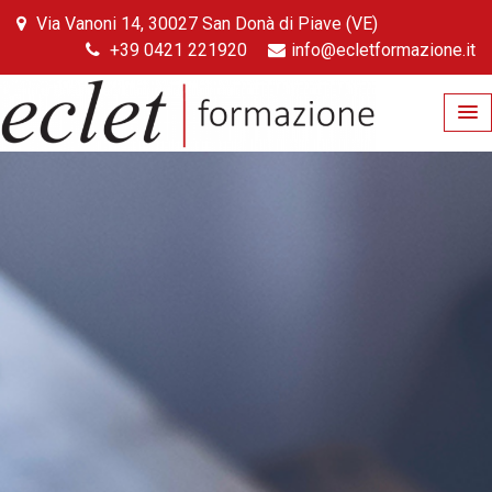
Skip
Via Vanoni 14, 30027 San Donà di Piave (VE)
to
+39 0421 221920
info@ecletformazione.it
content