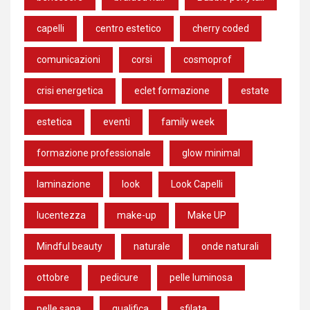
capelli
centro estetico
cherry coded
comunicazioni
corsi
cosmoprof
crisi energetica
eclet formazione
estate
estetica
eventi
family week
formazione professionale
glow minimal
laminazione
look
Look Capelli
lucentezza
make-up
Make UP
Mindful beauty
naturale
onde naturali
ottobre
pedicure
pelle luminosa
pelle sana
qualifica
sfilata