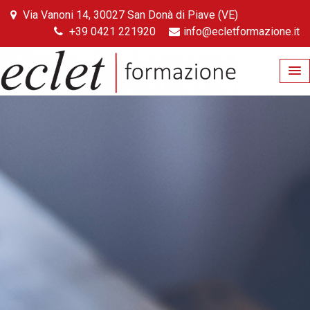
Skip
Via Vanoni 14, 30027 San Donà di Piave (VE)
to
+39 0421 221920
info@ecletformazione.it
content