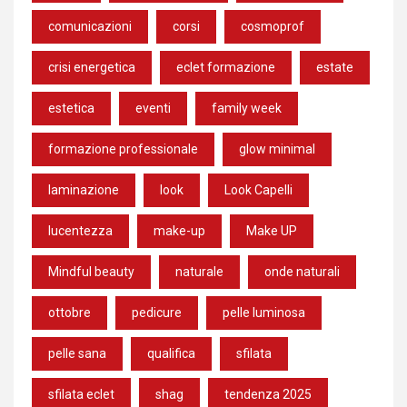
comunicazioni
corsi
cosmoprof
crisi energetica
eclet formazione
estate
estetica
eventi
family week
formazione professionale
glow minimal
laminazione
look
Look Capelli
lucentezza
make-up
Make UP
Mindful beauty
naturale
onde naturali
ottobre
pedicure
pelle luminosa
pelle sana
qualifica
sfilata
sfilata eclet
shag
tendenza 2025