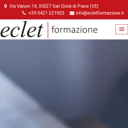
Skip
Via Vanoni 14, 30027 San Donà di Piave (VE)
to
+39 0421 221920
info@ecletformazione.it
content