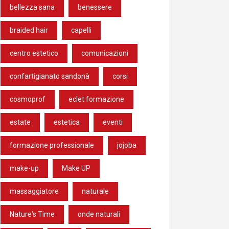
bellezza sana
benessere
braided hair
capelli
centro estetico
comunicazioni
confartigianato sandonà
corsi
cosmoprof
eclet formazione
estate
estetica
eventi
formazione professionale
jojoba
make-up
Make UP
massaggiatore
naturale
Nature's Time
onde naturali