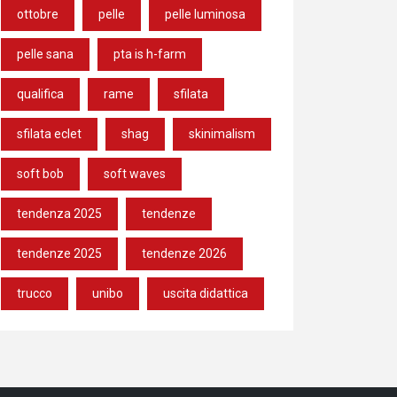
ottobre
pelle
pelle luminosa
pelle sana
pta is h-farm
qualifica
rame
sfilata
sfilata eclet
shag
skinimalism
soft bob
soft waves
tendenza 2025
tendenze
tendenze 2025
tendenze 2026
trucco
unibo
uscita didattica