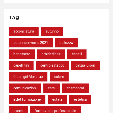
Tag
acconciatura
autunno
autunno inverno 2021
bellezza
benessere
braided hair
capelli
capelli fini
centro estetico
cinzia luison
Clean girl Make-up
colore
comunicazioni
corsi
cosmoprof
eclet formazione
estate
estetica
eventi
formazione professionale