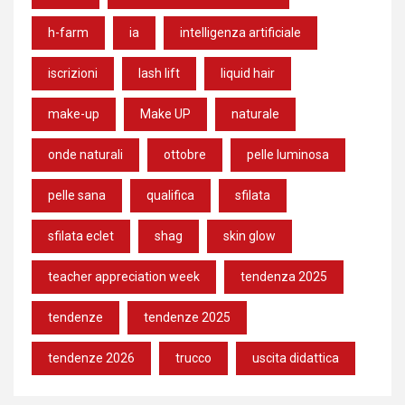
h-farm
ia
intelligenza artificiale
iscrizioni
lash lift
liquid hair
make-up
Make UP
naturale
onde naturali
ottobre
pelle luminosa
pelle sana
qualifica
sfilata
sfilata eclet
shag
skin glow
teacher appreciation week
tendenza 2025
tendenze
tendenze 2025
tendenze 2026
trucco
uscita didattica