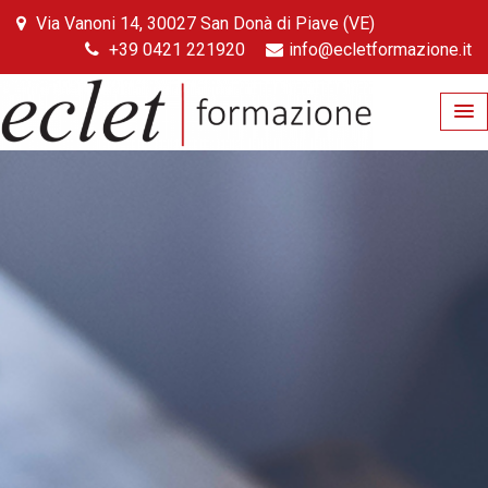
Skip
Via Vanoni 14, 30027 San Donà di Piave (VE)
to
+39 0421 221920
info@ecletformazione.it
content