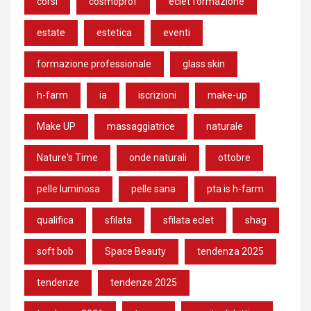
corsi
cosmoprof
eclet formazione
estate
estetica
eventi
formazione professionale
glass skin
h-farm
ia
iscrizioni
make-up
Make UP
massaggiatrice
naturale
Nature's Time
onde naturali
ottobre
pelle luminosa
pelle sana
pta is h-farm
qualifica
sfilata
sfilata eclet
shag
soft bob
Space Beauty
tendenza 2025
tendenze
tendenze 2025