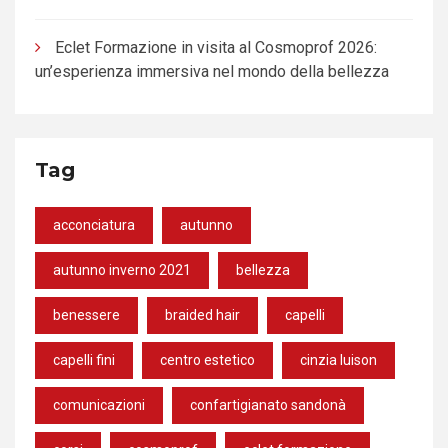
Eclet Formazione in visita al Cosmoprof 2026:
un’esperienza immersiva nel mondo della bellezza
Tag
acconciatura
autunno
autunno inverno 2021
bellezza
benessere
braided hair
capelli
capelli fini
centro estetico
cinzia luison
comunicazioni
confartigianato sandonà