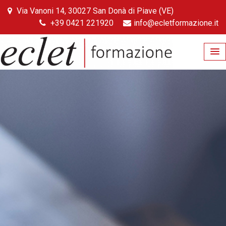
Skip
Via Vanoni 14, 30027 San Donà di Piave (VE)
to
+39 0421 221920
info@ecletformazione.it
content