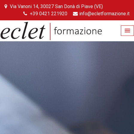
Skip
Via Vanoni 14, 30027 San Donà di Piave (VE)
to
+39 0421 221920
info@ecletformazione.it
content