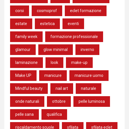
corsi
cosmoprof
eclet formazione
estate
estetica
eventi
family week
formazione professionale
glamour
glow minimal
inverno
laminazione
look
make-up
Make UP
manicure
manicure uomo
Mindful beauty
nail art
naturale
onde naturali
ottobre
pelle luminosa
pelle sana
qualifica
riscaldamento scuole
sfilata
sfilata eclet