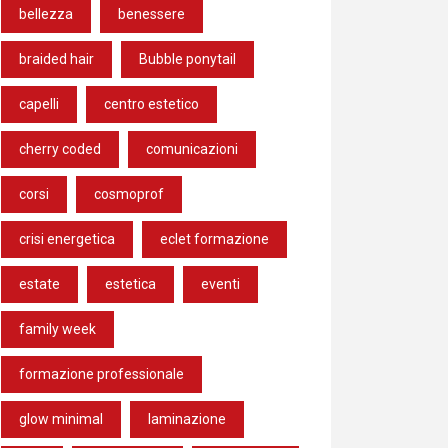
bellezza
benessere
braided hair
Bubble ponytail
capelli
centro estetico
cherry coded
comunicazioni
corsi
cosmoprof
crisi energetica
eclet formazione
estate
estetica
eventi
family week
formazione professionale
glow minimal
laminazione