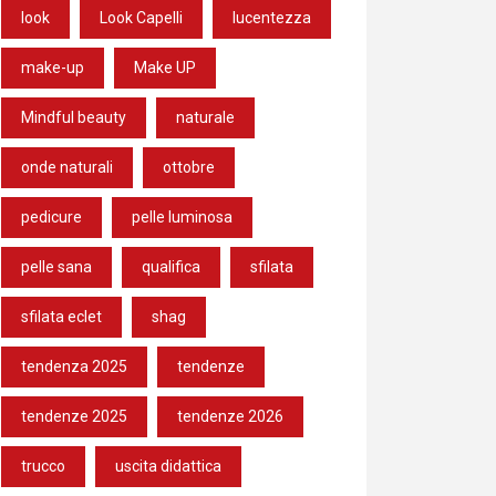
look
Look Capelli
lucentezza
make-up
Make UP
Mindful beauty
naturale
onde naturali
ottobre
pedicure
pelle luminosa
pelle sana
qualifica
sfilata
sfilata eclet
shag
tendenza 2025
tendenze
tendenze 2025
tendenze 2026
trucco
uscita didattica