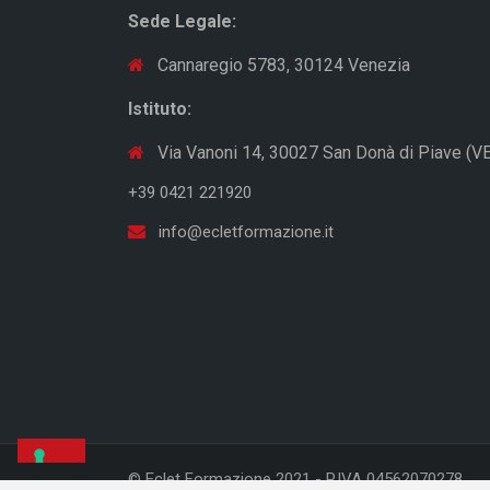
Sede Legale:
Cannaregio 5783, 30124 Venezia
Istituto:
Via Vanoni 14, 30027 San Donà di Piave (VE
+39 0421 221920
info@ecletformazione.it
© Eclet Formazione 2021 - P.IVA 04562070278