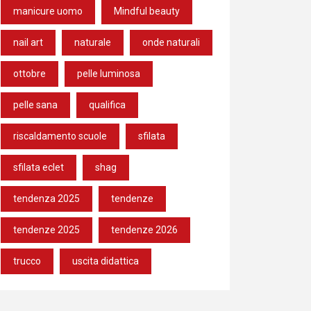
manicure uomo
Mindful beauty
nail art
naturale
onde naturali
ottobre
pelle luminosa
pelle sana
qualifica
riscaldamento scuole
sfilata
sfilata eclet
shag
tendenza 2025
tendenze
tendenze 2025
tendenze 2026
trucco
uscita didattica