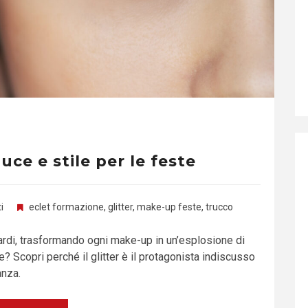
luce e stile per le feste
i
eclet formazione
,
glitter
,
make-up feste
,
trucco
guardi, trasformando ogni make-up in un’esplosione di
 Scopri perché il glitter è il protagonista indiscusso
anza.