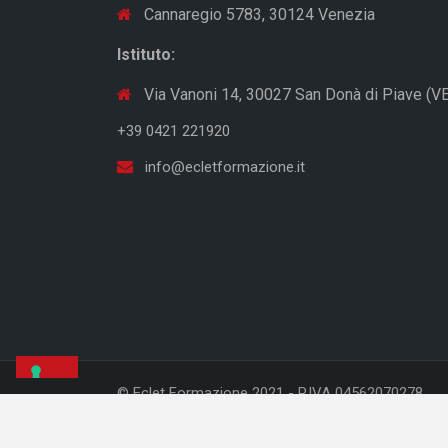
Cannaregio 5783, 30124 Venezia
Istituto:
Via Vanoni 14, 30027 San Donà di Piave (VE
+39 0421 221920
info@ecletformazione.it
© Eclet Formazione 2021 - P.IVA 04562070278
Codice Etico
•
Segnalazioni whistleblowing
Privacy Policy
•
Agenzia Web