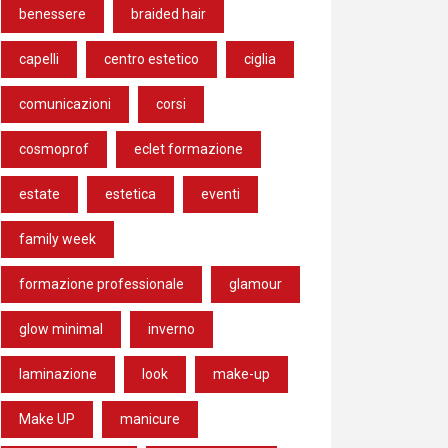
benessere
braided hair
capelli
centro estetico
ciglia
comunicazioni
corsi
cosmoprof
eclet formazione
estate
estetica
eventi
family week
formazione professionale
glamour
glow minimal
inverno
laminazione
look
make-up
Make UP
manicure