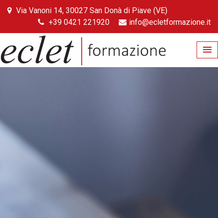
Skip
Via Vanoni 14, 30027 San Donà di Piave (VE)
to
+39 0421 221920
info@ecletformazione.it
content