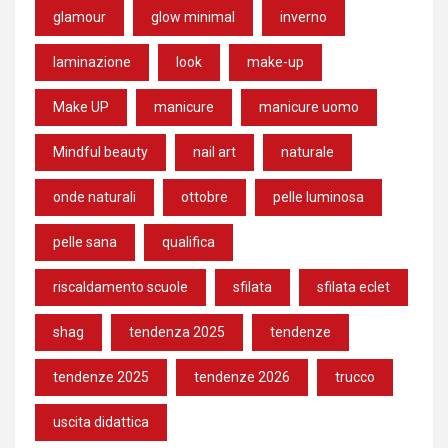
glamour
glow minimal
inverno
laminazione
look
make-up
Make UP
manicure
manicure uomo
Mindful beauty
nail art
naturale
onde naturali
ottobre
pelle luminosa
pelle sana
qualifica
riscaldamento scuole
sfilata
sfilata eclet
shag
tendenza 2025
tendenze
tendenze 2025
tendenze 2026
trucco
uscita didattica