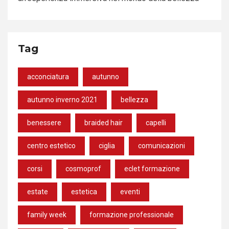
Tag
acconciatura
autunno
autunno inverno 2021
bellezza
benessere
braided hair
capelli
centro estetico
ciglia
comunicazioni
corsi
cosmoprof
eclet formazione
estate
estetica
eventi
family week
formazione professionale