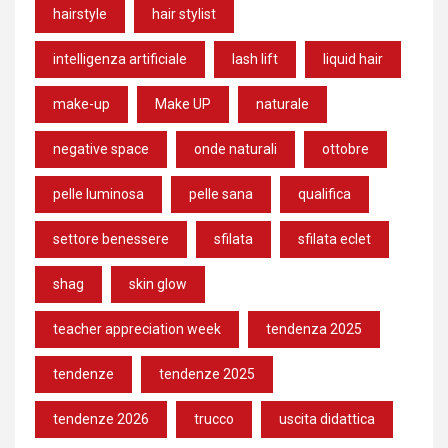
hairstyle
hair stylist
intelligenza artificiale
lash lift
liquid hair
make-up
Make UP
naturale
negative space
onde naturali
ottobre
pelle luminosa
pelle sana
qualifica
settore benessere
sfilata
sfilata eclet
shag
skin glow
teacher appreciation week
tendenza 2025
tendenze
tendenze 2025
tendenze 2026
trucco
uscita didattica