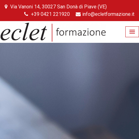
Skip
Via Vanoni 14, 30027 San Donà di Piave (VE)
to
+39 0421 221920
info@ecletformazione.it
content