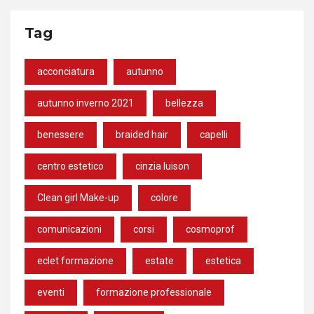
Tag
acconciatura
autunno
autunno inverno 2021
bellezza
benessere
braided hair
capelli
centro estetico
cinzia luison
Clean girl Make-up
colore
comunicazioni
corsi
cosmoprof
eclet formazione
estate
estetica
eventi
formazione professionale