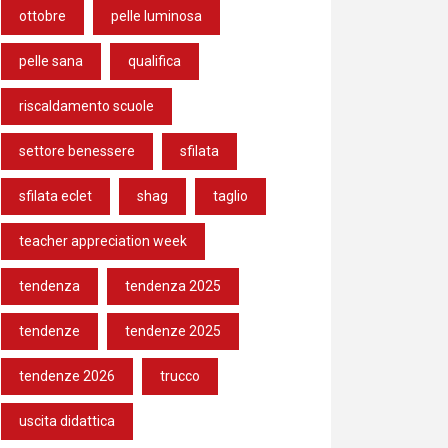
ottobre
pelle luminosa
pelle sana
qualifica
riscaldamento scuole
settore benessere
sfilata
sfilata eclet
shag
taglio
teacher appreciation week
tendenza
tendenza 2025
tendenze
tendenze 2025
tendenze 2026
trucco
uscita didattica