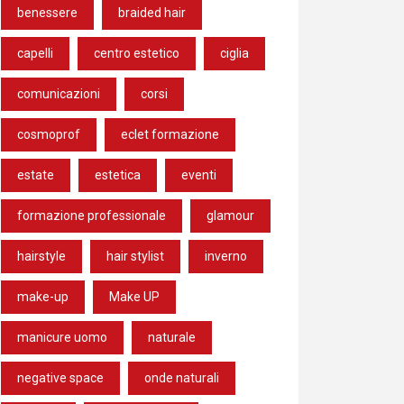
benessere
braided hair
capelli
centro estetico
ciglia
comunicazioni
corsi
cosmoprof
eclet formazione
estate
estetica
eventi
formazione professionale
glamour
hairstyle
hair stylist
inverno
make-up
Make UP
manicure uomo
naturale
negative space
onde naturali