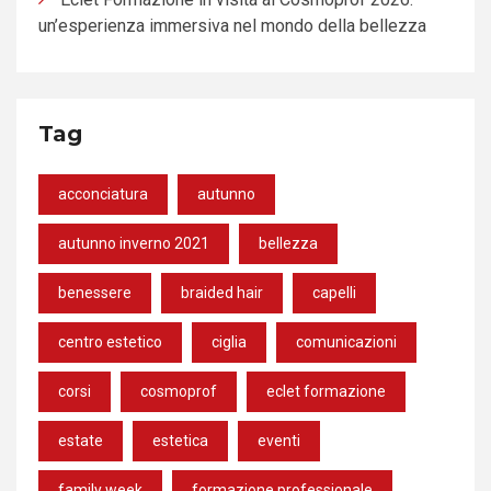
un’esperienza immersiva nel mondo della bellezza
Tag
acconciatura
autunno
autunno inverno 2021
bellezza
benessere
braided hair
capelli
centro estetico
ciglia
comunicazioni
corsi
cosmoprof
eclet formazione
estate
estetica
eventi
family week
formazione professionale