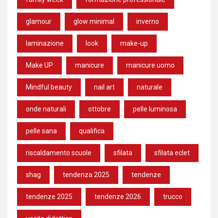
glamour
glow minimal
inverno
laminazione
look
make-up
Make UP
manicure
manicure uomo
Mindful beauty
nail art
naturale
onde naturali
ottobre
pelle luminosa
pelle sana
qualifica
riscaldamento scuole
sfilata
sfilata eclet
shag
tendenza 2025
tendenze
tendenze 2025
tendenze 2026
trucco