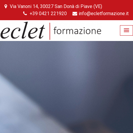
Skip
Via Vanoni 14, 30027 San Donà di Piave (VE)
to
+39 0421 221920
info@ecletformazione.it
content