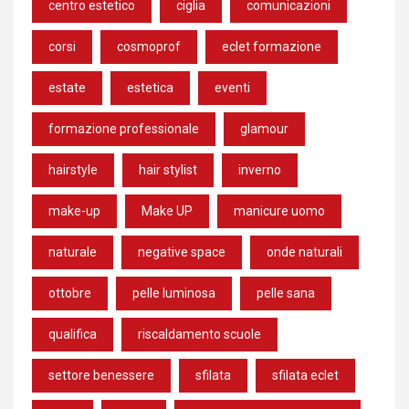
centro estetico
ciglia
comunicazioni
corsi
cosmoprof
eclet formazione
estate
estetica
eventi
formazione professionale
glamour
hairstyle
hair stylist
inverno
make-up
Make UP
manicure uomo
naturale
negative space
onde naturali
ottobre
pelle luminosa
pelle sana
qualifica
riscaldamento scuole
settore benessere
sfilata
sfilata eclet