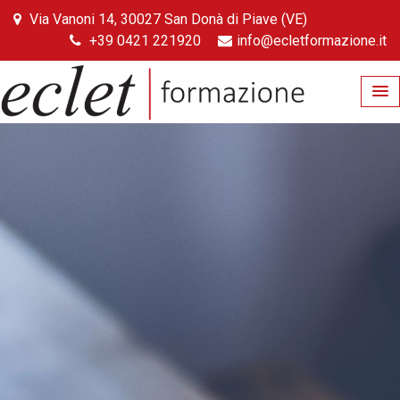
Skip
Via Vanoni 14, 30027 San Donà di Piave (VE)
to
+39 0421 221920
info@ecletformazione.it
content