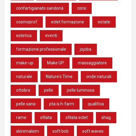
confartigianato sandonà
corsi
cosmoprof
eclet formazione
estate
estetica
eventi
formazione professionale
jojoba
make-up
Make UP
massaggiatore
naturale
Nature's Time
onde naturali
ottobre
pelle
pelle luminosa
pelle sana
pta is h-farm
qualifica
rame
sfilata
sfilata eclet
shag
skinimalism
soft bob
soft waves