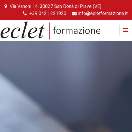
Skip
Via Vanoni 14, 30027 San Donà di Piave (VE)
to
+39 0421 221920
info@ecletformazione.it
content