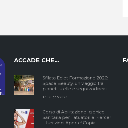
ACCADE CHE…
F
Sfilata Eclet Formazione 2026:
Space Beauty, un viaggio tra
pianeti, stelle e segni zodiacali
15 Giugno 2026
Corso di Abilitazione Igienico
Sanitaria per Tatuatori e Piercer
– Iscrizioni Aperte! Copia