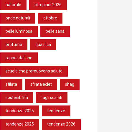
naturale
olimpiadi 2026
onde naturali
ottobre
pelle luminosa
pelle sana
profumo
qualifica
rapper italiane
scuole che promuovono salute
sfilata
sfilata eclet
shag
sostenibilità
tagli scalati
tendenza 2025
tendenze
tendenze 2025
tendenze 2026