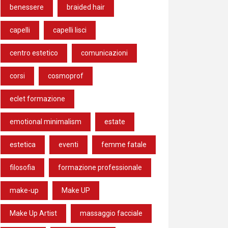
benessere
braided hair
capelli
capelli lisci
centro estetico
comunicazioni
corsi
cosmoprof
eclet formazione
emotional minimalism
estate
estetica
eventi
femme fatale
filosofia
formazione professionale
make-up
Make UP
Make Up Artist
massaggio facciale