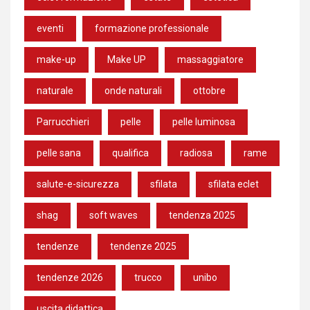
eventi
formazione professionale
make-up
Make UP
massaggiatore
naturale
onde naturali
ottobre
Parrucchieri
pelle
pelle luminosa
pelle sana
qualifica
radiosa
rame
salute-e-sicurezza
sfilata
sfilata eclet
shag
soft waves
tendenza 2025
tendenze
tendenze 2025
tendenze 2026
trucco
unibo
uscita didattica