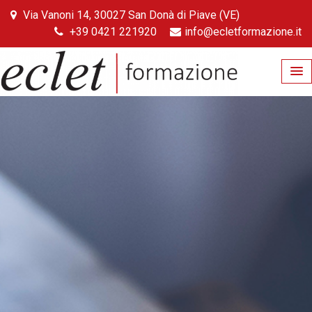
Skip
Via Vanoni 14, 30027 San Donà di Piave (VE)
to
+39 0421 221920
info@ecletformazione.it
content