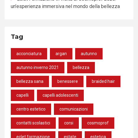
un’esperienza immersiva nel mondo della bellezza
Tag
acconciatura
argan
autunno
autunno inverno 2021
bellezza
bellezza sana
benessere
braided hair
capelli
capelli adolescenti
centro estetico
comunicazioni
contatti scolastici
corsi
cosmoprof
eclet formazione
estate
estetica