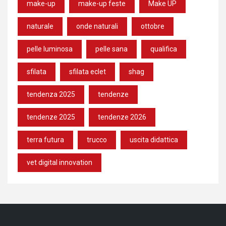
make-up
make-up feste
Make UP
naturale
onde naturali
ottobre
pelle luminosa
pelle sana
qualifica
sfilata
sfilata eclet
shag
tendenza 2025
tendenze
tendenze 2025
tendenze 2026
terra futura
trucco
uscita didattica
vet digital innovation