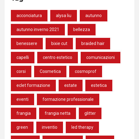
acconciatura
alysa liu
autunno
autunno inverno 2021
bellezza
benessere
bixie cut
braided hair
capelli
centro estetico
comunicazioni
corsi
Cosmetica
cosmoprof
eclet formazione
estate
estetica
eventi
formazione professionale
frangia
frangia netta
glitter
green
inventio
led therapy