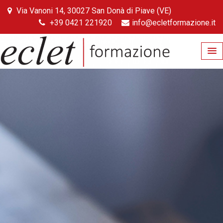
Skip
Via Vanoni 14, 30027 San Donà di Piave (VE)
to
+39 0421 221920
info@ecletformazione.it
content