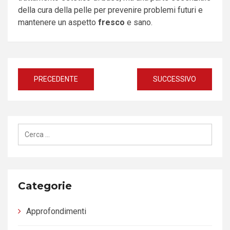
della cura della pelle per prevenire problemi futuri e
mantenere un aspetto
fresco
e sano.
Navigazione
PRECEDENTE
SUCCESSIVO
articoli
Ricerca
per:
Categorie
Approfondimenti