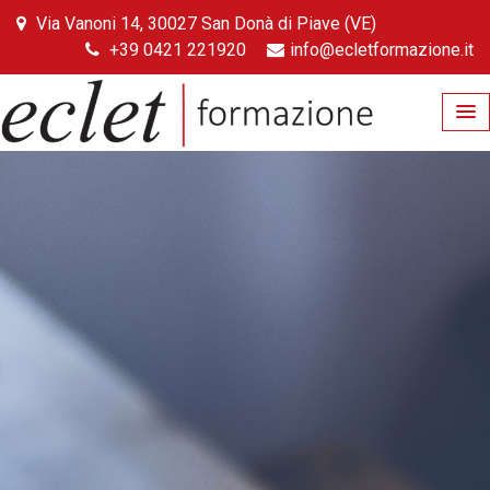
Skip
Via Vanoni 14, 30027 San Donà di Piave (VE)
to
+39 0421 221920
info@ecletformazione.it
content