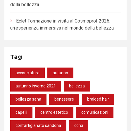
della bellezza
Eclet Formazione in visita al Cosmoprof 2026:
un’esperienza immersiva nel mondo della bellezza
Tag
acconciatura
autunno
autunno inverno 2021
bellezza
bellezza sana
benessere
braided hair
capelli
centro estetico
comunicazioni
confartigianato sandonà
corsi