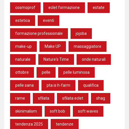
cosmoprof
eclet formazione
estate
estetica
eventi
formazione professionale
jojoba
make-up
Make UP
massaggiatore
naturale
Nature's Time
onde naturali
ottobre
pelle
pelle luminosa
pelle sana
pta is h-farm
qualifica
rame
sfilata
sfilata eclet
shag
skinimalism
soft bob
soft waves
tendenza 2025
tendenze