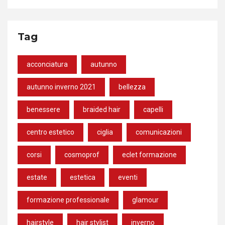
Tag
acconciatura
autunno
autunno inverno 2021
bellezza
benessere
braided hair
capelli
centro estetico
ciglia
comunicazioni
corsi
cosmoprof
eclet formazione
estate
estetica
eventi
formazione professionale
glamour
hairstyle
hair stylist
inverno