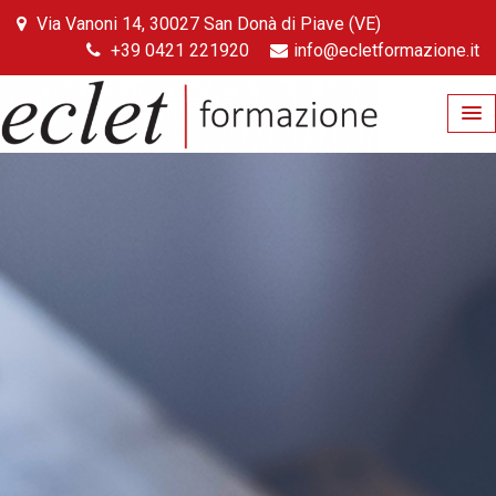
Skip
Via Vanoni 14, 30027 San Donà di Piave (VE)
to
+39 0421 221920
info@ecletformazione.it
content