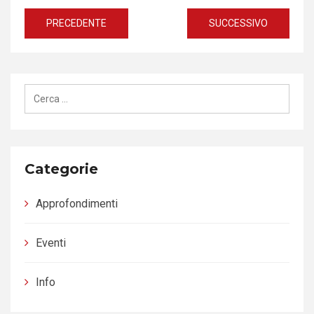
Navigazione
PRECEDENTE
SUCCESSIVO
articoli
Ricerca
per:
Categorie
Approfondimenti
Eventi
Info