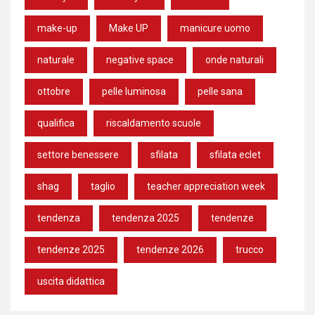
make-up
Make UP
manicure uomo
naturale
negative space
onde naturali
ottobre
pelle luminosa
pelle sana
qualifica
riscaldamento scuole
settore benessere
sfilata
sfilata eclet
shag
taglio
teacher appreciation week
tendenza
tendenza 2025
tendenze
tendenze 2025
tendenze 2026
trucco
uscita didattica