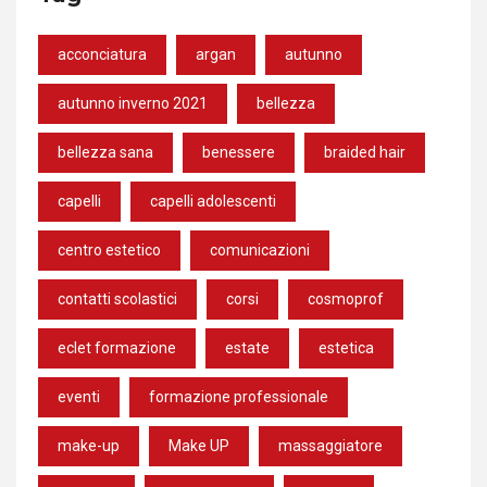
acconciatura
argan
autunno
autunno inverno 2021
bellezza
bellezza sana
benessere
braided hair
capelli
capelli adolescenti
centro estetico
comunicazioni
contatti scolastici
corsi
cosmoprof
eclet formazione
estate
estetica
eventi
formazione professionale
make-up
Make UP
massaggiatore