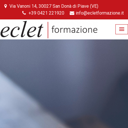
Skip
Via Vanoni 14, 30027 San Donà di Piave (VE)
to
+39 0421 221920
info@ecletformazione.it
content