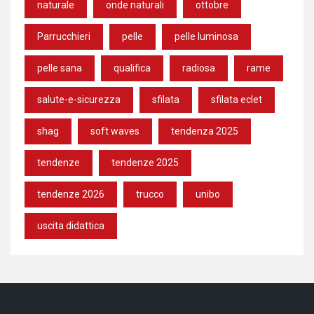
naturale
onde naturali
ottobre
Parrucchieri
pelle
pelle luminosa
pelle sana
qualifica
radiosa
rame
salute-e-sicurezza
sfilata
sfilata eclet
shag
soft waves
tendenza 2025
tendenze
tendenze 2025
tendenze 2026
trucco
unibo
uscita didattica