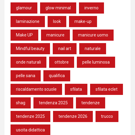
glamour
glow minimal
inverno
laminazione
look
make-up
Make UP
manicure
manicure uomo
Mindful beauty
nail art
naturale
onde naturali
ottobre
pelle luminosa
pelle sana
qualifica
riscaldamento scuole
sfilata
sfilata eclet
shag
tendenza 2025
tendenze
tendenze 2025
tendenze 2026
trucco
uscita didattica