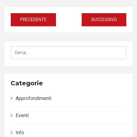
Navigazione
PRECEDENTE
SUCCESSIVO
articoli
Ricerca
per:
Categorie
Approfondimenti
Eventi
Info