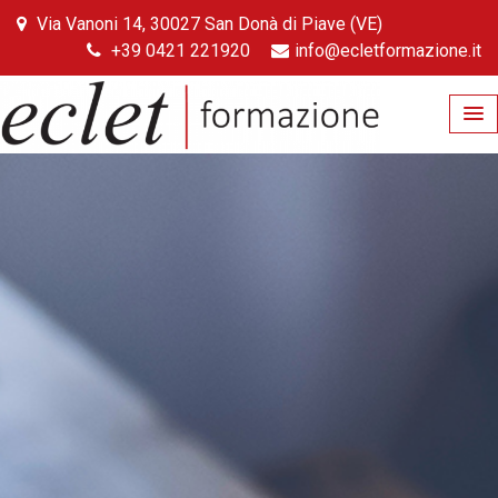
Skip
Via Vanoni 14, 30027 San Donà di Piave (VE)
to
+39 0421 221920
info@ecletformazione.it
content