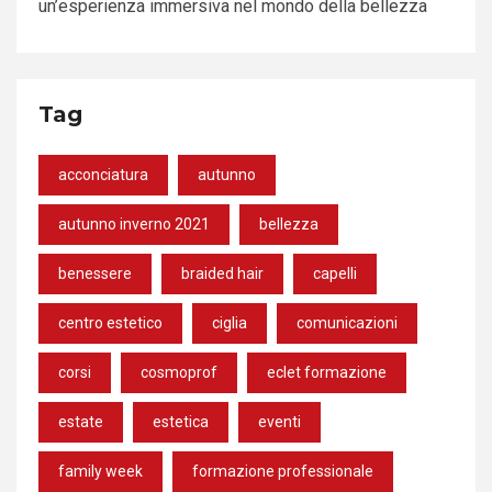
un’esperienza immersiva nel mondo della bellezza
Tag
acconciatura
autunno
autunno inverno 2021
bellezza
benessere
braided hair
capelli
centro estetico
ciglia
comunicazioni
corsi
cosmoprof
eclet formazione
estate
estetica
eventi
family week
formazione professionale