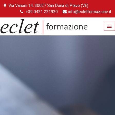
Skip
Via Vanoni 14, 30027 San Donà di Piave (VE)
to
+39 0421 221920
info@ecletformazione.it
content