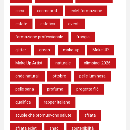
corsi
cosmoprof
eclet formazione
estate
estetica
eventi
formazione professionale
frangia
glitter
green
make-up
Make UP
Make Up Artist
naturale
olimpiadi 2026
onde naturali
ottobre
pelle luminosa
pelle sana
profumo
progetto filò
qualifica
rapper italiane
scuole che promuovono salute
sfilata
sfilata eclet
shag
sostenibilità