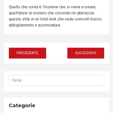
Quello che conta è l’insieme che si viene a creare,
quell’alone di mistero che circonda chi abbraccia
questo stile in un total look che vede coinvolti trucco,
abbigliamento e acconciatura.
Navigazione
PRECEDENTE
SUCCESSIVO
articoli
Ricerca
per:
Categorie