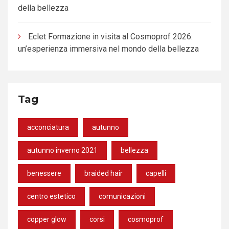
della bellezza
Eclet Formazione in visita al Cosmoprof 2026:
un’esperienza immersiva nel mondo della bellezza
Tag
acconciatura
autunno
autunno inverno 2021
bellezza
benessere
braided hair
capelli
centro estetico
comunicazioni
copper glow
corsi
cosmoprof