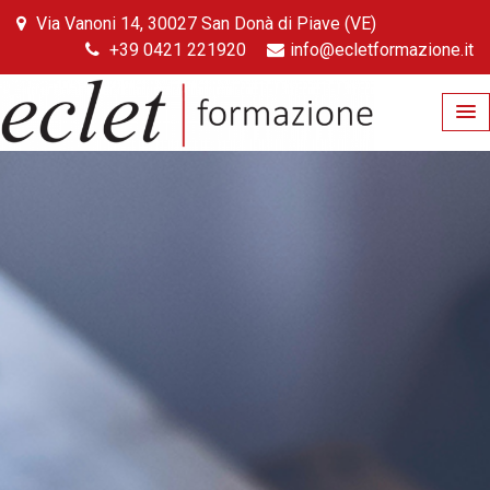
Skip
Via Vanoni 14, 30027 San Donà di Piave (VE)
to
+39 0421 221920
info@ecletformazione.it
content