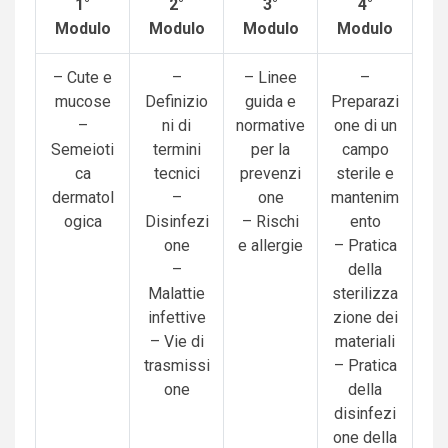
1°
2°
3°
4°
Modulo
Modulo
Modulo
Modulo
– Cute e
–
– Linee
–
mucose
Definizio
guida e
Preparazi
–
ni di
normative
one di un
Semeioti
termini
per la
campo
ca
tecnici
prevenzi
sterile e
dermatol
–
one
mantenim
ogica
Disinfezi
– Rischi
ento
one
e allergie
– Pratica
–
della
Malattie
sterilizza
infettive
zione dei
– Vie di
materiali
trasmissi
– Pratica
one
della
disinfezi
one della