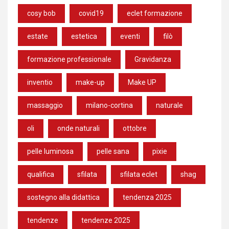
cosy bob
covid19
eclet formazione
estate
estetica
eventi
filò
formazione professionale
Gravidanza
inventio
make-up
Make UP
massaggio
milano-cortina
naturale
oli
onde naturali
ottobre
pelle luminosa
pelle sana
pixie
qualifica
sfilata
sfilata eclet
shag
sostegno alla didattica
tendenza 2025
tendenze
tendenze 2025