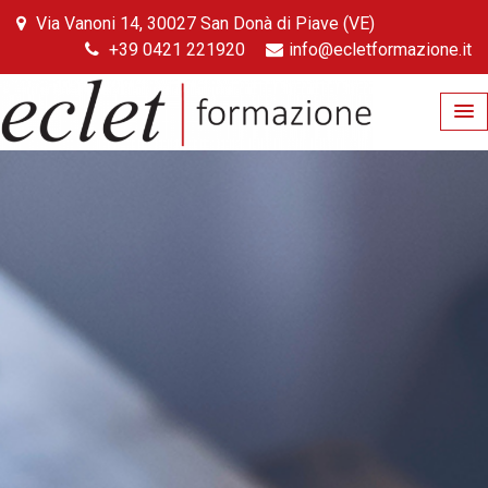
Skip
Via Vanoni 14, 30027 San Donà di Piave (VE)
to
+39 0421 221920
info@ecletformazione.it
content