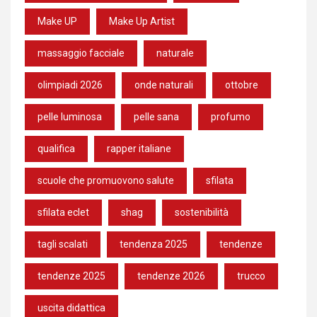
Make UP
Make Up Artist
massaggio facciale
naturale
olimpiadi 2026
onde naturali
ottobre
pelle luminosa
pelle sana
profumo
qualifica
rapper italiane
scuole che promuovono salute
sfilata
sfilata eclet
shag
sostenibilità
tagli scalati
tendenza 2025
tendenze
tendenze 2025
tendenze 2026
trucco
uscita didattica