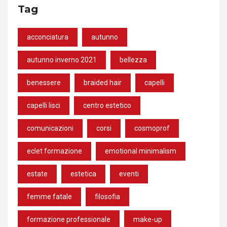
Tag
acconciatura
autunno
autunno inverno 2021
bellezza
benessere
braided hair
capelli
capelli lisci
centro estetico
comunicazioni
corsi
cosmoprof
eclet formazione
emotional minimalism
estate
estetica
eventi
femme fatale
filosofia
formazione professionale
make-up