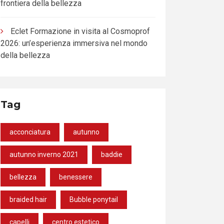
frontiera della bellezza
Eclet Formazione in visita al Cosmoprof
2026: un’esperienza immersiva nel mondo
della bellezza
Tag
acconciatura
autunno
autunno inverno 2021
baddie
bellezza
benessere
braided hair
Bubble ponytail
capelli
centro estetico