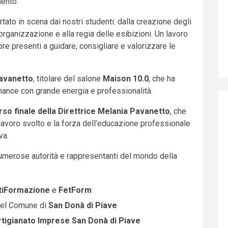
mento.
rtato in scena dai nostri studenti: dalla creazione degli
’organizzazione e alla regia delle esibizioni. Un lavoro
re presenti a guidare, consigliare e valorizzare le
avanetto
, titolare del salone
Maison 10.0
, che ha
mance con grande energia e professionalità.
rso finale della Direttrice Melania Pavanetto
, che
l lavoro svolto e la forza dell’educazione professionale
va.
 numerose autorità e rappresentanti del mondo della
tiFormazione
e
FetForm
del Comune di
San Donà di Piave
tigianato Imprese San Donà di Piave