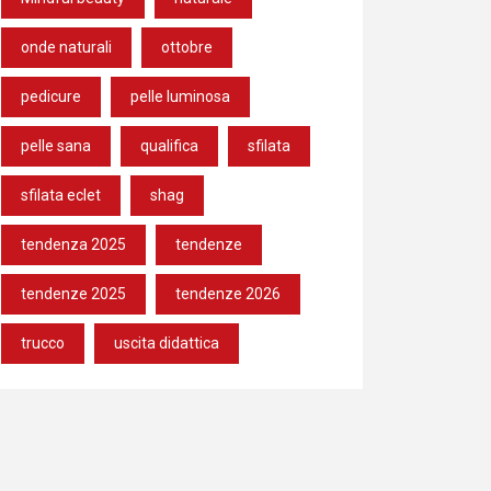
onde naturali
ottobre
pedicure
pelle luminosa
pelle sana
qualifica
sfilata
sfilata eclet
shag
tendenza 2025
tendenze
tendenze 2025
tendenze 2026
trucco
uscita didattica