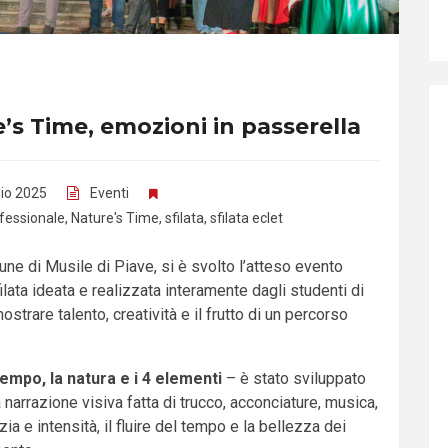
e’s Time, emozioni in passerella
io 2025
Eventi
fessionale
,
Nature's Time
,
sfilata
,
sfilata eclet
ne di Musile di Piave, si è svolto l’atteso evento
ilata ideata e realizzata interamente dagli studenti di
strare talento, creatività e il frutto di un percorso
l tempo, la natura e i 4 elementi
– è stato sviluppato
a narrazione visiva fatta di trucco, acconciature, musica,
ia e intensità, il fluire del tempo e la bellezza dei