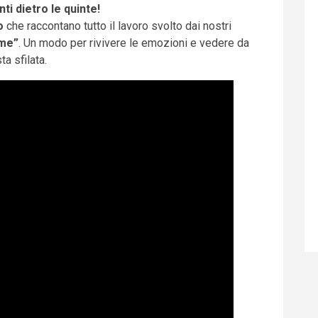
ti dietro le quinte!
o
che raccontano tutto il lavoro svolto dai nostri
ime”
. Un modo per rivivere le emozioni e vedere da
a sfilata.