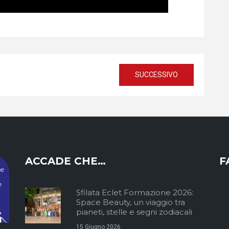
SUCCESSIVO
ACCADE CHE…
F
Sfilata Eclet Formazione 2026:
Space Beauty, un viaggio tra
pianeti, stelle e segni zodiacali
15 Giugno 2026