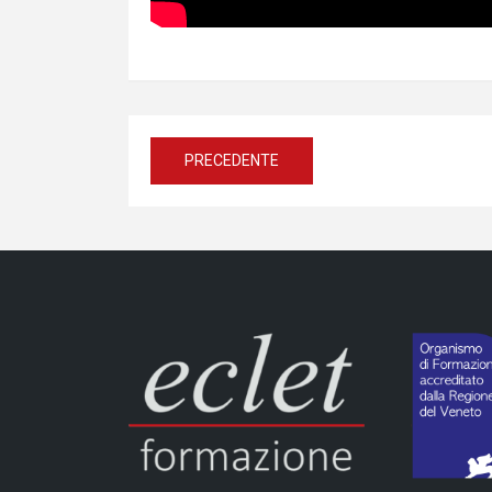
Navigazione
PRECEDENTE
articoli