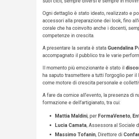
suoi cicli, sempre diversi e sempre in movi
Ogni dettaglio è stato ideato, realizzato e po
accessori alla preparazione dei look, fino all
corale che ha coinvolto anche i docenti, semp
competenze in crescita.
A presentare la serata è stata
Guendalina P
accompagnato il pubblico tra le varie perfor
Il momento più emozionante è stato il
disco
ha saputo trasmettere a tutti l’orgoglio per i
come motore di crescita personale e colletti
A fare da cornice all’evento, la presenza di
formazione e dell’artigianato, tra cui:
Mattia Maldini
, per
FormaVeneto
,
En
Lucia Camata
, Assessora al Sociale 
Massimo Tofanin
, Direttore di
Confar