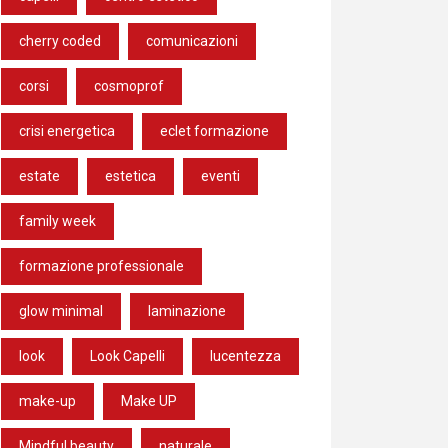
cherry coded
comunicazioni
corsi
cosmoprof
crisi energetica
eclet formazione
estate
estetica
eventi
family week
formazione professionale
glow minimal
laminazione
look
Look Capelli
lucentezza
make-up
Make UP
Mindful beauty
naturale